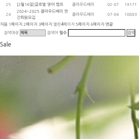
25
[2월16일]글로벌 영어 캠프
클라우드베리
02-07
19171
2024~2025 클라우드베리 연
24
클라우드베리
07-04
18893
간회원모집
처음
1
페이지
2
페이지
3
페이지
열린
4
페이지
5
페이지
6
페이지
맨끝
검색대상
검색어
필수
Sale