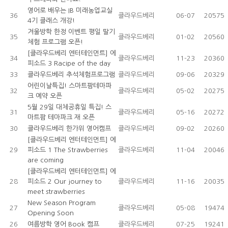
영어로 배우는 IB 미래농업교실
36
클라우드베리
06-07
20575
4기 클래스 개강!
겨울방학 한정 이벤트 평일 딸기
35
클라우드베리
01-02
20560
체험 프로그램 오픈!
[클라우드베리 엔터테인먼트] 에
34
클라우드베리
11-23
20360
피소드 3 Racipe of the day
33
클라우드베리 추석체험프로그램
클라우드베리
09-06
20329
어린이날특집! 스마트팜테마파
32
클라우드베리
05-02
20275
크 예약 오픈
5월 29일 대체공휴일 특집! 스
31
클라우드베리
05-16
20272
마트팜 테마파크 재 오픈
30
클라우드베리 한가위 영어캠프
클라우드베리
09-02
20260
[클라우드베리 엔터테인먼트] 에
29
피소드 1 The Strawberries
클라우드베리
11-04
20046
are coming
[클라우드베리 엔터테인먼트] 에
28
피소드 2 Our journey to
클라우드베리
11-16
20035
meet strawberries
New Season Program
27
클라우드베리
05-08
19474
Opening Soon
26
여름방학 영어 Book 캠프
클라우드베리
07-25
19241